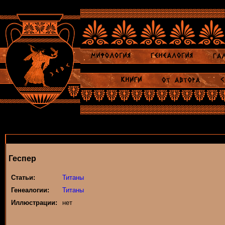
Геспер
Статьи:
Титаны
Генеалогии:
Титаны
Иллюстрации:
нет