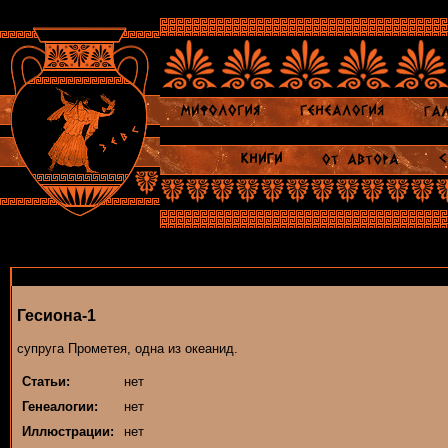
Гесиона-1
супруга Прометея, одна из океанид.
Статьи:
нет
Генеалогии:
нет
Иллюстрации:
нет