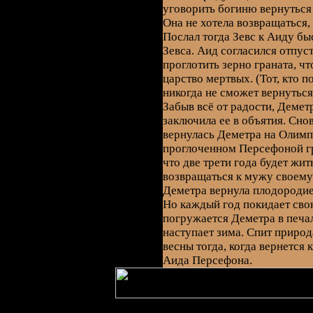
уговорить богиню вернуться 
Она не хотела возвращаться,
Послал тогда Зевс к Аиду б
Зевса. Аид согласился отпус
проглотить зерно граната, ч
царство мертвых. (Тот, кто 
никогда не сможет вернуться
Забыв всё от радости, Демет
заключила ее в объятия. Сно
вернулась Деметра на Олимп.
проглоченном Персефоной гр
что две трети года будет жит
возвращаться к мужу своему
Деметра вернула плодородие 
Но каждый год покидает сво
погружается Деметра в печа
наступает зима. Спит природ
весны тогда, когда вернется 
Аида Персефона.