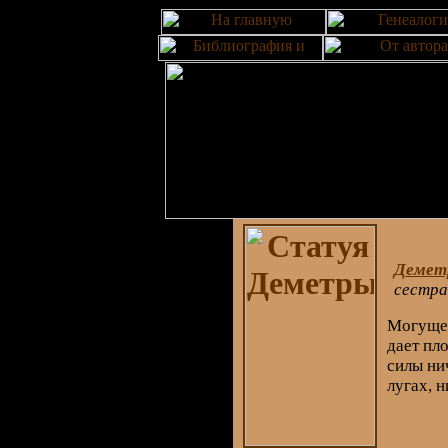
Демет
сестра
Могущес
дает пл
силы нич
лугах, н