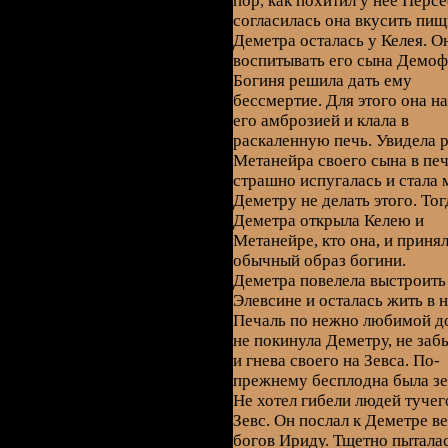
пор, как похитил у нее Перс
согласилась она вкусить пищ
Деметра осталась у Келея. О
воспитывать его сына Демоф
Богиня решила дать ему
бессмертие. Для этого она н
его амброзией и клала в
раскаленную печь. Увидела 
Метанейра своего сына в печ
страшно испугалась и стала 
Деметру не делать этого. Тог
Деметра открыла Келею и
Метанейре, кто она, и приня
обычный образ богини.
Деметра повелела выстроить
Элевсине и осталась жить в н
Печаль по нежно любимой д
не покинула Деметру, не заб
и гнева своего на Зевса. По-
прежнему бесплодна была зе
Не хотел гибели людей тучег
Зевс. Он послал к Деметре в
богов Ириду. Тщетно пытала