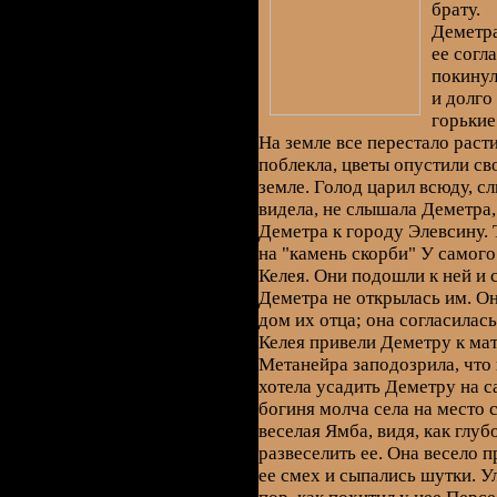
брату.
Деметра
ее согл
покинул
и долго
горькие
На земле все перестало раст
поблекла, цветы опустили св
земле. Голод царил всюду, с
видела, не слышала Деметра
Деметра к городу Элевсину. Т
на "камень скорби" У самого
Келея. Они подошли к ней и 
Деметра не открылась им. Он
дом их отца; она согласилас
Келея привели Деметру к ма
Метанейра заподозрила, что 
хотела усадить Деметру на с
богиня молча села на место
веселая Ямба, видя, как глуб
развеселить ее. Она весело 
ее смех и сыпались шутки. У