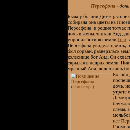
Персефона
- дочь
Была у богини Деметры пре
собирала она цветы на Нисе
Персефона, и решил тотчас п
дочь в жены, так как Аид да
упросил богиню земли
Гею
в
Персефона увидела цветок, пр
был сорван, разверзлась земл
колеснице бог Аид. Он схват
скрылся в недрах земли. Ник
мрачный Аид, видел лишь б
Богиня 
поспеши
дочь, н
утрате 
Деметры
блуждал
слезы. 
мольбой
нет Пер
Громове