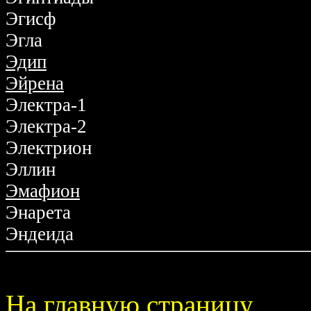
Эгисф
Эгла
Эдип
Эйрена
Электра-1
Электра-2
Электрион
Эллин
Эмафион
Энарета
Эндеида
На главную страницу