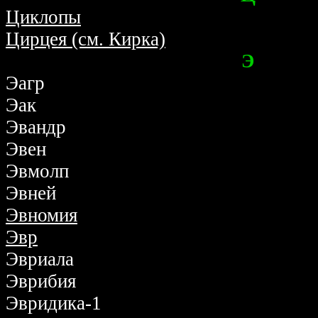
Циклопы
Цирцея (см. Кирка)
Э
Эагр
Эак
Эвандр
Эвен
Эвмолп
Эвней
Эвномия
Эвр
Эвриала
Эврибия
Эвридика-1