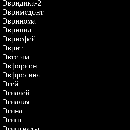
Эвридика-2
Эвримедонт
Эвринома
Эврипил
Эврисфей
Эврит
Эвтерпа
Эвфорион
Эвфросина
Эгей
Эгиалей
Эгиалия
Эгина
Эгипт
Эгиптиады