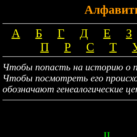
Алфавитн
А
Б
Г
Д
Е
З
П
Р
С
Т
Чтобы попасть на историю о п
Чтобы посмотреть его происх
обозначают генеалогические це
Ц