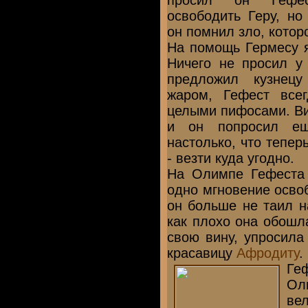
просил он Гефес
освободить Геру, но 
он помнил зло, котор
На помощь Гермесу 
Ничего не просил у
предложил кузнецу
жаром, Гефест все
целыми пифосами. Ви
и он попросил ещ
настолько, что тепер
- везти куда угодно.
На Олимпе Гефеста 
одно мгновение освоб
он больше не таил н
как плохо она обошла
свою вину, упросила
красавицу
Афродиту
.
Ге
Ол
ве