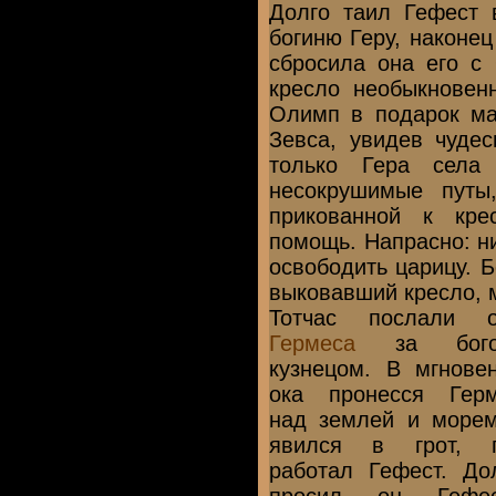
Долго таил Гефест 
богиню Геру, наконец
сбросила она его с
кресло необыкновен
Олимп в подарок ма
Зевса, увидев чуде
только Гера села
несокрушимые путы
прикованной к кре
помощь. Напрасно: н
освободить царицу. Б
выковавший кресло, 
Тотчас послали о
Гермеса
за бого
кузнецом. В мгнове
ока пронесся Гер
над землей и море
явился в грот, г
работал Гефест. До