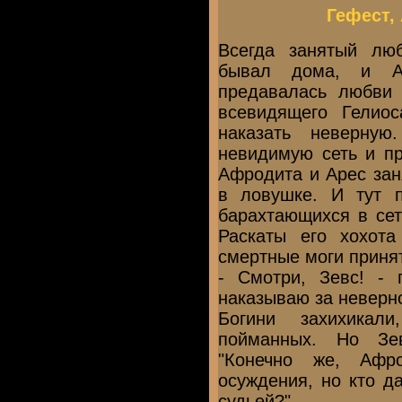
Гефест,
Всегда занятый лю
бывал дома, и Аф
предавалась любв
всевидящего Гелиос
наказать неверну
невидимую сеть и пр
Афродита и Арес зан
в ловушке. И тут 
барахтающихся в сет
Раскаты его хохот
смертные моги принят
- Смотри, Зевс! - 
наказываю за неверно
Богини захихикал
пойманных. Но Зе
"Конечно же, Афр
осуждения, но кто д
судьей?"