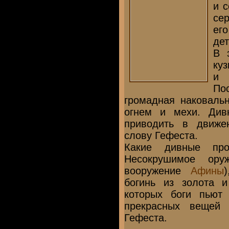
и с
се
ег
дет
В 
куз
и 
По
громадная наковаль
огнем и мехи. Див
приводить в движе
слову Гефеста.
Какие дивные про
Несокрушимое ору
вооружение
Афины
богинь из золота и
которых боги пьют 
прекрасных вещей 
Гефеста.