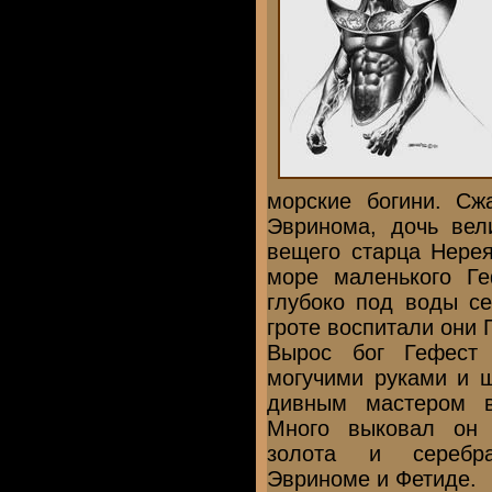
морские богини. Сж
Эвринома, дочь ве
вещего старца Нере
море маленького Ге
глубоко под воды с
гроте воспитали они 
Вырос бог Гефест
могучими руками и 
дивным мастером в
Много выковал он 
золота и серебра
Эвриноме и Фетиде.