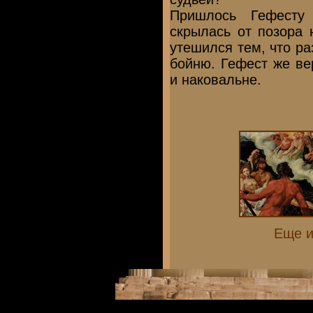
Пришлось Гефесту 
скрылась от позора 
утешился тем, что р
бойню. Гефест же ве
и наковальне.
Еще и