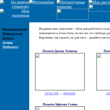
Недавнее мое увлечение - обои для рабочего стола.
Китайская кухня
пошловатое в этом стиле, но все же это свобода дл
Юная ведьма
Картинки, так сказать, не для чего... дизайн в чист
Remixes
Зодиак
Wallpapers
Памяти Джона Леннона
Пам
...
1024x768
800x600
10
Памяти Айртона Сенны