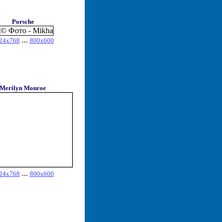
Porsche
...
24x768
800x600
Merilyn Monroe
...
24x768
800x600