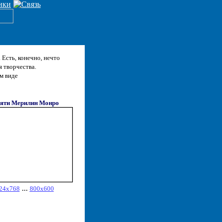
 Есть, конечно, нечто
я творчества.
ом виде
яти Мерилин Монро
...
24x768
800x600