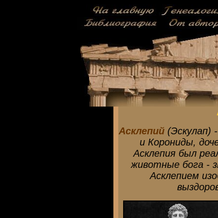
Асклепий
(Эскулап) 
и Корониды, до
Асклепия был реа
животные бога - з
Асклепием из
выздоро