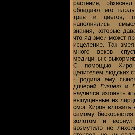
растение, обхясня
обладают его плоды
трав и цветов, п
наполнялись смыс
знания, которые дав
что яд змеи может пр
исцеление. Так змея
много веков спус
медицины с выкормив
С помощью Хирон
целителем людских ст
- родила ему сын
дочерей
Гигиею
и
научился изгонять жг
выпущенные из ларц
смог Хирон вложить 
самому бескорыстия.
золотом и верну
возмутило не лихои
стерпел, но им овла