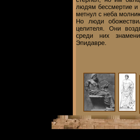
людям бессмертие и 
метнул с неба молни
Но люди обожестви
целителя. Они возд
среди них знамен
Эпидавре.