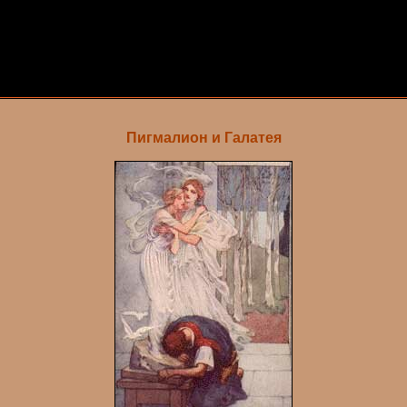
Пигмалион и Галатея