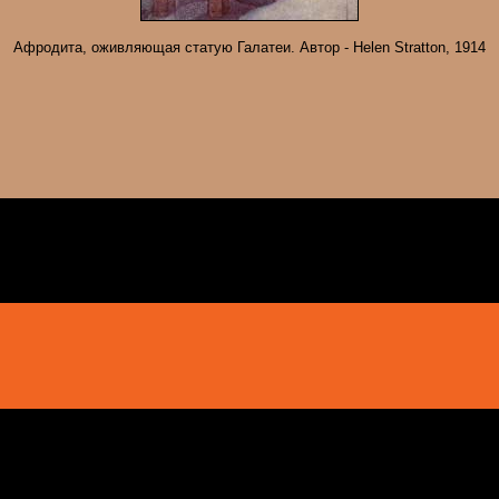
Афродита, оживляющая статую Галатеи. Автор - Helen Stratton, 1914