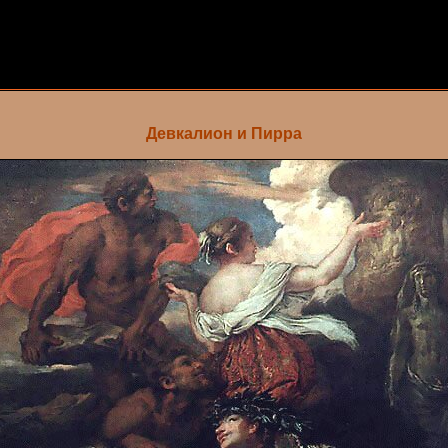
Девкалион и Пирра