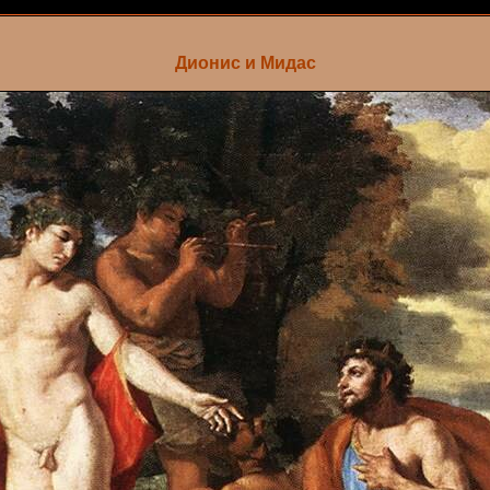
Дионис и Мидас