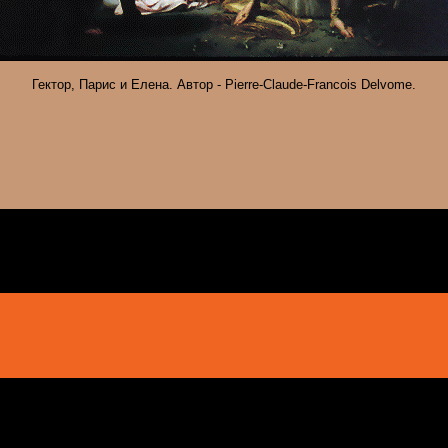
Гектор, Парис и Елена. Автор - Pierre-Claude-Francois Delvome.