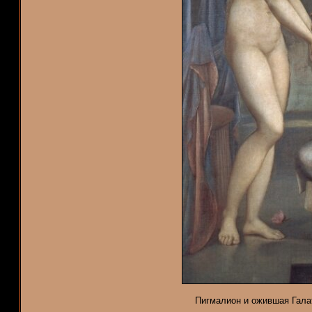
Пигмалион и ожившая Галате