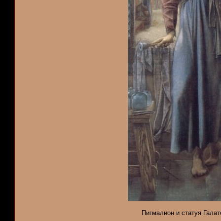
Пигмалион и статуя Галате