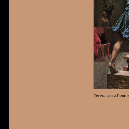
Пигмалион и Галатея