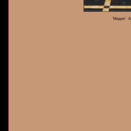
`Медея`. А