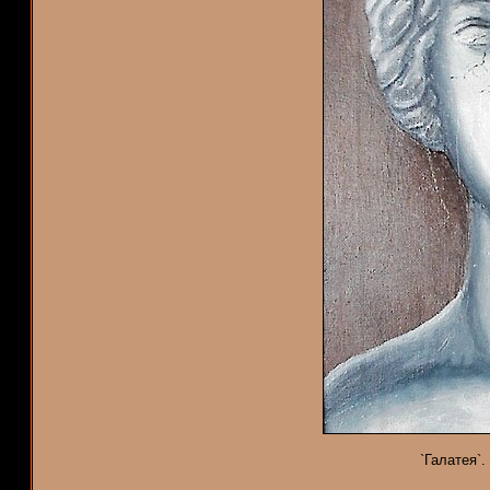
`Галатея`