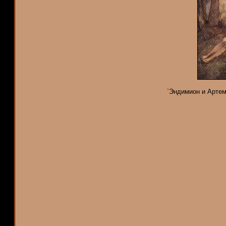
`Эндимион и Артеми