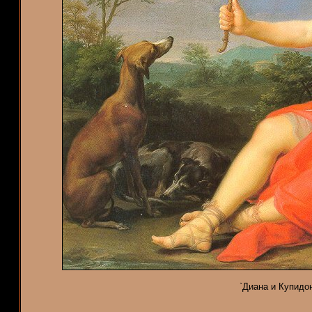
`Диана и Купидон