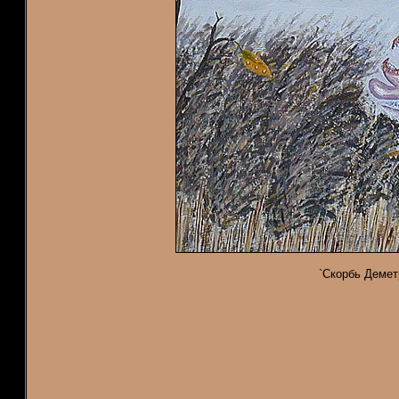
`Скорбь Демет