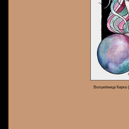
Волшебница Кирка (Ц