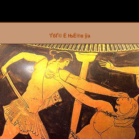
’ҐбҐ© Ё ЊЁ­®в ўа