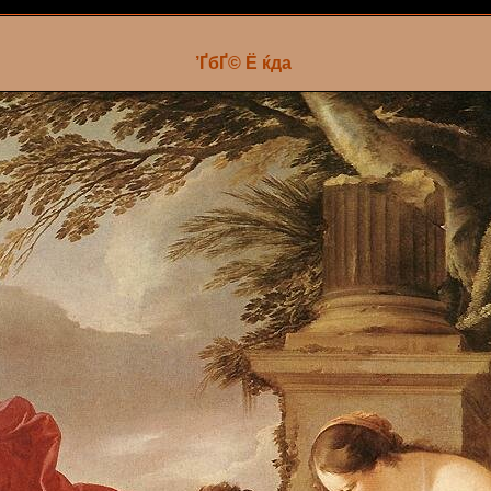
’ҐбҐ© Ё ќда