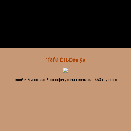
’ҐбҐ© Ё ЊЁ­®в ўа
Тесей и Минотавр. Чернофигурная керамика, 550 гг до н.э.