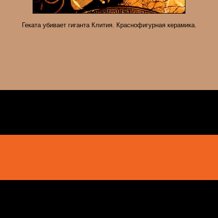
Геката убивает гиганта Клития. Краснофигурная керамика.