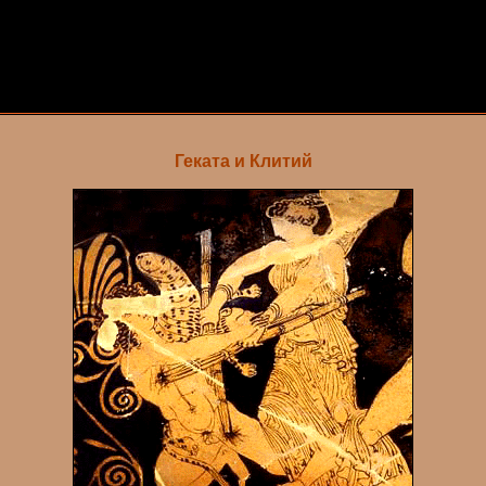
Геката и Клитий