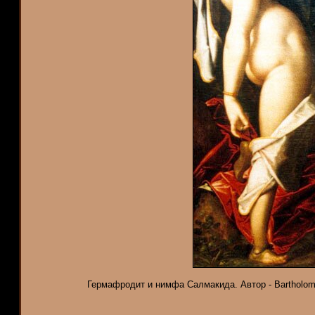
Гермафродит и нимфа Салмакида. Автор - Bartholoma