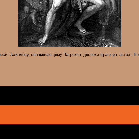
осит Ахиллесу, оплакивающему Патрокла, доспехи (гравюра, автор - Be