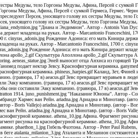
 ariadna.jpg Ариадна и Минотавр. (автор - Boris Vallejo) ariadna.jpg Ариадна и Минотавр. (автор - Boris Vallejo) ganymedes_1.jpg Похищение Ганимеда. Автор - Рембрандт Хармес ван Рейн. ariadna.jpg Ариадна и Минотавр. (автор - Boris Vallejo) ganymedes_1.jpg Похищение Ганимеда. Автор - Рембрандт Хармес ван Рейн. athena_10.jpg Афина. Фрагмент рисунка на краснофигурной керамике. athena_10.jpg Афина. Фрагмент рисунка на краснофигурной керамике. athena_10.jpg Афина. Фрагмент рисунка на краснофигурной керамике. athena_10.jpg Афина. Фрагмент рисунка на краснофигурной керамике. athena_10.jpg Афина. Фрагмент рисунка на краснофигурной керамике. athena_10.jpg Афина. Фрагмент рисунка на краснофигурной керамике. phaethon_1.jpg Гибель Фаэтона. Автор - Peter Paul Rubens, 1605. atalanta_milanion_3.jpg Аталанта и Меланион состязаются в беге atalanta_milanion_3.jpg Аталанта и Меланион состязаются в беге atalanta_milanion_3.jpg Аталанта и Меланион состязаются в беге atalanta_milanion_3.jpg Аталанта и Меланион состязаются в беге atalanta_milanion_3.jpg Аталанта и Меланион состязаются в беге atalanta_milanion_3.jpg Аталанта и Меланион состязаются в беге hesperide.jpg Одна из Гесперид обманывает дракона. Скульптура, 17 в. hesperide.jpg Одна из Гесперид обманывает дракона. Скульптура, 17 в. pygmalion_galatea.jpg Пигмалион и Галатея. Автор - Boris Vallejo. achilles_6.gif Ахиллес требует свою долю добычи achilles_6.gif Ахиллес требует свою долю добычи achilles_6.gif Ахиллес требует свою долю добычи achilles_6.gif Ахиллес требует свою долю добычи achilles_6.gif Ахиллес требует свою долю добычи achilles_6.gif Ахиллес требует свою долю добычи leda_children.jpg Леда и дети: Клитемнестра, Елена и Диоскуры. Автор - Giovanni Pedrini, также известный как Giampietrino. medea_1.jpg "Медея". Автор - Evelyn De Morgan. nept_amf.jpg Нептун. Солонка короля Франциска I работы Б. Челлини "Нептун и богиня моря Амфитрита". 1540-43. Музей истории искусств. Вена. eos_zeus.jpg Эос, просящая Зевса похоронить Мемнона на родине. Гравюра, автор - Antonio Tempesta, 17 в. eos_zeus.jpg Эос, просящая Зевса похоронить Мемнона на родине. Гравюра, автор - Antonio Tempesta, 17 в. eos_zeus.jpg Эос, просящая Зевса похоронить Мемнона на родине. Гравюра, автор - Antonio Tempesta, 17 в. eos_zeus.jpg Эос, просящая Зевса похоронить Мемнона на родине. Гравюра, автор - Antonio Tempesta, 17 в. amphitrite.jpg "Триумф Нептуна и Амфитриты". (автор - Nicolas Poussin, 1610) herakles_centaurs_3.jpg Битва Геракла с кентаврами. Краснофигурная керамика. amphitrite.jpg "Триумф Нептуна и Амфитриты". (автор - Nicolas Poussin, 1610) herakles_centaurs_3.jpg Битва Геракла с кентаврами. Краснофигурная керамика. amphitrite.jpg "Триумф Нептуна и Амфитриты". (автор - Nicolas Poussin, 1610) amphitrite.jpg "Триумф Нептуна и Амфитриты". (автор - Nicolas Poussin, 1610) amphitrite.jpg "Триумф Нептуна и Амфитриты". (автор - Nicolas Poussin, 1610) amphitrite.jpg "Триумф Нептуна и Амфитриты". (автор - Nicolas Poussin, 1610) herakles_centaurs_3.jpg Битва Геракла с кентаврами. Краснофигурная керамика. venus_roke.jpg "Венера перед зеркалом". Автор - Diego Velazquez tithonus.jpg Эос, пытающаяся удержать Титона. Краснофигурная керамика. pygmalion_galatea_07.jpg Пигмалион и Афродита, оживившая Галатею. Автор - Francois Boucher. hephaestus_athena.jpg Гефест выковавший доспехи для Афины. Краснофигурная керамика. hephaestus_athena.jpg