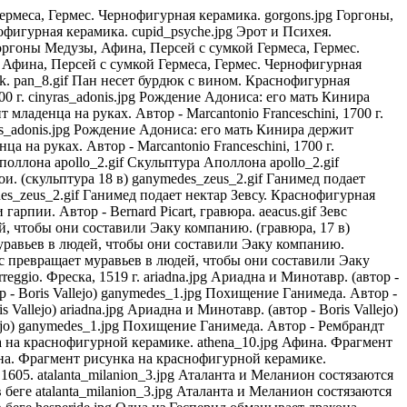
 Гефест выковавший доспехи для Афины. Краснофигурная керамика. hephaestus_athena.jpg Гефест выковавший доспехи для Афины. Краснофигурная керамика. priapus.jpg Приап. Фреска Помпеи, 1 в. helen.gif Похищение Елены. Автор - Luca Giordano. helen.gif Похищение Елены. Автор - Luca Giordano. helen.gif Похищение Елены. Автор - Luca Giordano. endymion.jpg Эндимион и Селена, выходящая из колесницы. Между ними - Эрот, в правом верхнем углу - Зевс. Барельеф. endymion.jpg Эндимион и Селена, выходящая из колесницы. Между ними - Эрот, в правом верхнем углу - Зевс. Барельеф. daphne_1.jpg Аполлон и Дафна. Автор - Giovanni Biliverti. endymion.jpg Эндимион и Селена, выходящая из колесницы. Между ними - Эрот, в правом верхнем углу - Зевс. Барельеф. endymion.jpg Эндимион и Селена, выходящая из колесницы. Между ними - Эрот, в правом верхнем углу - Зевс. Барельеф. agamemnon.gif Ссора между Ахиллесом и Агамемноном. (автор - Peter Paul Rubens) heracles_feat_4.gif Подвиги Геракла: битва с великаном Герионом, яблоки Гесперид, битва с кентаврами. Рисунок барельефа. agamemnon.gif Ссора между Ахиллесом и Агамемноном. (автор - Peter Paul Rubens) heracles_feat_4.gif Подвиги Геракла: битва с великаном Герионом, яблоки Гесперид, битва с кентаврами. Рисунок барельефа. agamemnon.gif Ссора между Ахиллесом и Агамемноном. (автор - Peter Paul Rubens) agamemnon.gif Ссора между Ахиллесом и Агамемноном. (автор - Peter Paul Rubens) agamemnon.gif Ссора между Ахиллесом и Агамемноном. (автор - Peter Paul Rubens) agamemnon.gif Ссора между Ахиллесом и Агамемноном. (автор - Peter Paul Rubens) heracles_feat_4.gif Подвиги Геракла: битва с великаном Герионом, яблоки Гесперид, битва с кентаврами. Рисунок барельефа. peleus.jpg Пелей и Фетида. Автор - F. Foppens, гравюра. nereus.gif Старец Нерей. Краснофигурная керамика. medusa.gif Горгона Медуза. Бюст. aeneas_anchis.jpg Эней выносит отца Анхиса из горящей Трои. haides_persephone_3.gif Аид предлагает Персефоне гранат. Краснофигурная керамика. haides_persephone_3.gif Аид предлагает Персефоне гранат. Краснофигурная керамика. haides_persephone_3.gif Аид предлагает Персефоне гранат. Краснофигурная керамика. haides_persephone_3.gif Аид предлагает Персефоне гранат. Краснофигурная керамика. heracles_leo.jpg Геракл борется с немейским львом. Чернофигурная амфора. heracles_leo.jpg Геракл борется с немейским львом. Чернофигурная амфора. heracles_leo.jpg Геракл борется с немейским львом. Чернофигурная амфора. pygmalion_1.jpg Пигмалион. Автор - Sir Edward ColeyBurne-Jones. erot_1.jpg Статуя Эрота. erot_1.jpg Статуя Эрота. demeter_knidos.jpg Статуя Деметры Книдской, 350 гг. до н.э. erot_1.jpg Статуя Эрота. erot_1.jpg Статуя Эрота. circe_4.jpg Волшебница Кирка (Цирцея). Автор - Jessica Galbreth. phaeton_horse.jpg "Фаэтон". Автор - Михаил Марков. pygmalion.gif Оживающая статуя Галатеи. Автор - Jean-Michel Moreau, гравюра. achilles_2.gif Гибель Ахиллеса (автор - Peter Paul Rubens) achilles_2.gif Гибель Ахиллеса (автор - Peter Paul Rubens) achilles_2.gif Гибель Ахиллеса (автор - Peter Paul Rubens) achilles_2.gif Гибель Ахиллеса (автор - Peter Paul Rubens) achilles_2.gif Гибель Ахиллеса (автор - Peter Paul Rubens) achilles_2.gif Гибель Ахиллеса (автор - Peter Paul Rubens) cadm.jpg Кадм истребляет дракона Ареса. Автор - Hendrick Goltzius cad