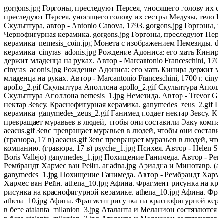
gorgons.jpg Горгоны, преследуют Персея, уносящего голову их сестры Медузы, тело Горгоны Медузы, Афина, Персей с сумкой Гермеса, Гермес. Чернофигурная керамика. gorgons.jpg Горгоны, преследуют Персея, уносящего голову их сестры Медузы, тело Горгоны Медузы, Афина, Персей с сумкой Гермеса, Гермес. Чернофигурная керамика. cupid_psyche.jpg Эрот и Психея. Скульптура, автор - Antonio Canova, 1793. gorgons.jpg Горгоны, преследуют Персея, уносящего голову их сестры Медузы, тело Горгоны Медузы, Афина, Персей с сумкой Гермеса, Гермес. Чернофигурная керамика. gorgons.jpg Горгоны, преследуют Персея, уносящего голову их сестры Медузы, тело Горгоны Медузы, Афина, Персей с сумкой Гермеса, Гермес. Чернофигурная керамика. nemesis_coin.jpg Монета с изображением Немезиды. diana_endymion.jpg "Диана и Эндимион". Автор - Antonis Van Dyck. pan_8.gif Пан несет бурдюк с вином. Краснофигурная керамика. cinyras_adonis.jpg Рождение Адониса: его мать Кинира держит младенца на руках. Автор - Marcantonio Franceschini, 1700 г. cinyras_adonis.jpg Рождение Адониса: его мать Кинира держит младенца на руках. Автор - Marcantonio Franceschini, 1700 г. cinyras_adonis.jpg Рождение Адониса: его мать Кинира держит младенца на руках. Автор - Marcantonio Franceschini, 1700 г. cinyras_adonis.jpg Рождение Адониса: его мать Кинира держит младенца на руках. Автор - Marcantonio Franceschini, 1700 г. cinyras_adonis.jpg Рождение Адониса: его мать Кинира держит младенца на руках. Автор - Marcantonio Franceschini, 1700 г. cinyras_adonis.jpg Рождение Адониса: его мать Кинира держит младенца на руках. Автор - Marcantonio Franceschini, 1700 г. apollo_2.gif Скульптура Аполлона apollo_2.gif Скульптура Аполлона apollo_2.gif Скульптура Аполлона apollo_2.gif Скульптура Аполлона apollo_2.gif Скульптура Аполлона apollo_2.gif Скульптура Аполлона nemesis_1.jpg Немезида. Автор - Trevor Goring. aeneas_statue.jpg Эней выносит отца Анхиса из горящей Трои. (скульптура 18 в) ganymedes_zeus_2.gif Ганимед подает нектар Зевсу. Краснофигурная керамика. ganymedes_zeus_2.gif Ганимед подает нектар Зевсу. Краснофигурная керамика. ganymedes_zeus_2.gif Ганимед подает нектар Зевсу. Краснофигурная керамика. ganymedes_zeus_2.gif Ганимед подает нектар Зевсу. Краснофигурная керамика. phineus_harpies.gif Калаид, Зет, Финей и гарпии. Автор - Bernard Picart, гравюра. aeacus.gif Зевс превращает муравьев в людей, чтобы они составили Эаку компанию. (гравюра, 17 в) aeacus.gif Зевс превращает муравьев в людей, чтобы они составили Эаку компанию. (гравюра, 17 в) aeacus.gif Зевс превращает муравьев в людей, чтобы они составили Эаку компанию. (гравюра, 17 в) aeacus.gif Зевс превращает муравьев в людей, чтобы они составили Эаку компанию. (гравюра, 17 в) aeacus.gif Зевс превращает муравьев в людей, чтобы они составили Эаку компанию. (гравюра, 17 в) aeacus.gif Зевс превращает муравьев в людей, чтобы они составили Эаку компанию. (гравюра, 17 в) psyche_1.jpg Психея. Автор - Helen Stratton 1914. juno_punishment.jpg "Наказание Юноны". Автор - Correggio. Фреска, 1519 г. ariadna.jpg Ариадна и Минотавр. (автор - Boris Vallejo) ganymedes_1.jpg Похищение Ганимеда. Автор - Рембрандт Хармес ван Рейн. ariadna.jpg Ариадна и Минотавр. (автор - Boris Vallejo) ganymedes_1.jpg Похищение Ганимеда. Автор - Рембрандт Хармес ван Рейн. ariadna.jpg Ариадна и Минотавр. (автор - Boris Vallejo)