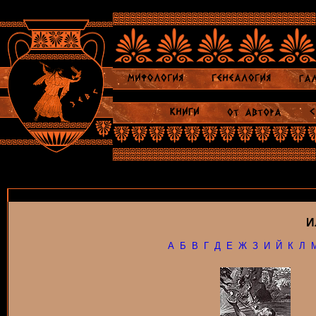
И
А
Б
В
Г
Д
Е
Ж
З
И
Й
К
Л