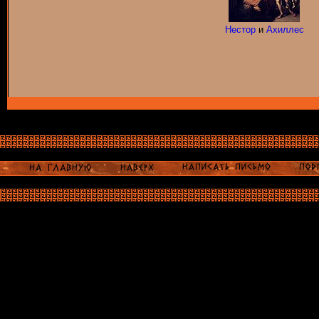
Нестор
и
Ахиллес