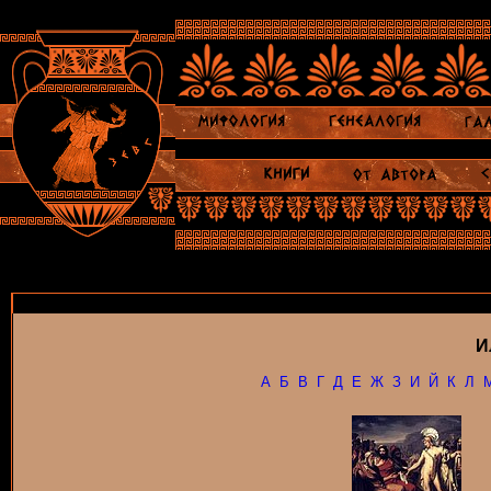
И
А
Б
В
Г
Д
Е
Ж
З
И
Й
К
Л