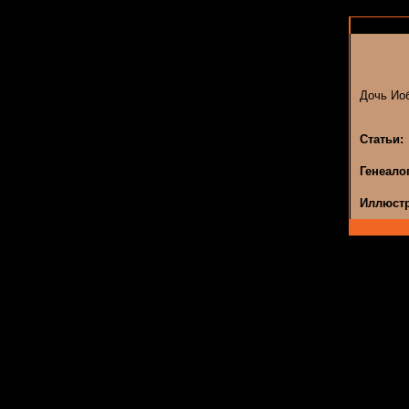
Дочь Ио
Статьи:
Генеало
Иллюстр