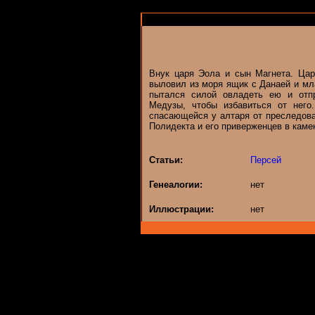
Внук царя Эола и сын Магнета. Цар
выловил из моря ящик с Данаей и м
пытался силой овладеть ею и отп
Медузы, чтобы избавиться от него
спасающейся у алтаря от преследов
Полидекта и его приверженцев в каме
Статьи:
Персей
Генеалогии:
нет
Иллюстрации:
нет