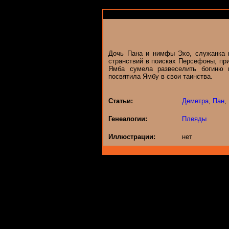
Дочь Пана и нимфы Эхо, служанка в
странствий в поисках Персефоны, пр
Ямба сумела развеселить богиню 
посвятила Ямбу в свои таинства.
Статьи:
Деметра
,
Пан
,
Генеалогии:
Плеяды
Иллюстрации:
нет