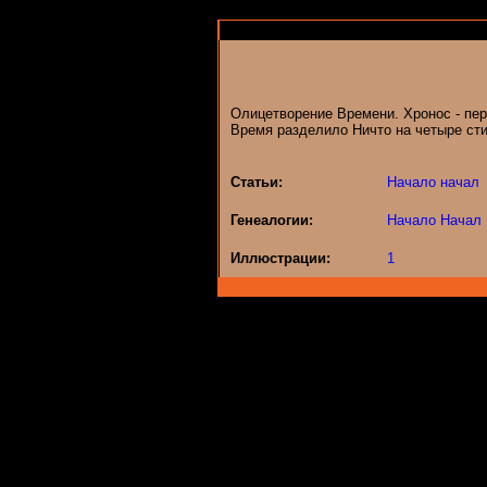
Олицетворение Времени. Хронос - пер
Время разделило Ничто на четыре сти
Статьи:
Начало начал
Генеалогии:
Начало Начал
Иллюстрации:
1