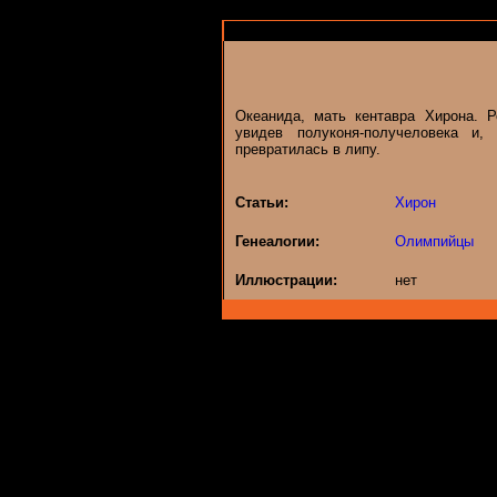
Океанида, мать кентавра Хирона. 
увидев полуконя-получеловека и
превратилась в липу.
Статьи:
Хирон
Генеалогии:
Олимпийцы
Иллюстрации:
нет