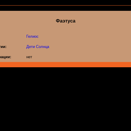
Фаэтуса
Гелиос
гии:
Дети Солнца
ации:
нет