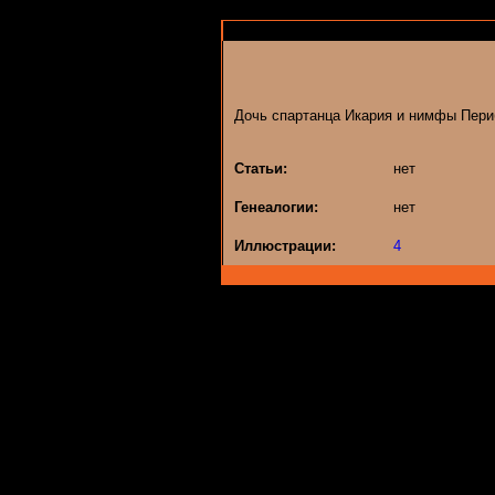
Дочь спартанца Икария и нимфы Пери
Статьи:
нет
Генеалогии:
нет
Иллюстрации:
4