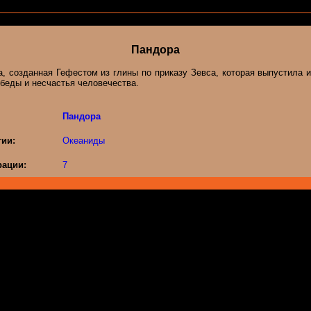
Пандора
, созданная Гефестом из глины по приказу Зевса, которая выпустила и
беды и несчастья человечества.
Пандора
гии:
Океаниды
ации:
7