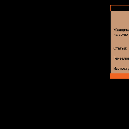
Женщина
на волю 
Статьи:
Генеало
Иллюстр