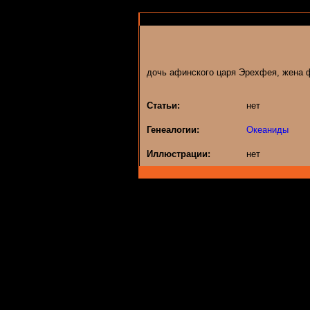
дочь афинского царя Эрехфея, жена 
Статьи:
нет
Генеалогии:
Океаниды
Иллюстрации:
нет