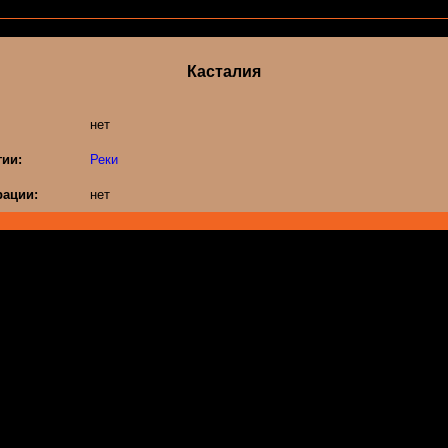
Касталия
нет
гии:
Реки
ации:
нет