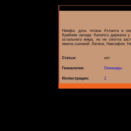
Нимфа, дочь титана Атланта и ок
Крайнем западе. Калипсо держала у 
остального мира, но не смогла зас
имела сыновей: Латина, Навсифоя, На
Статьи:
нет
Генеалогии:
Океаниды
Иллюстрации:
2