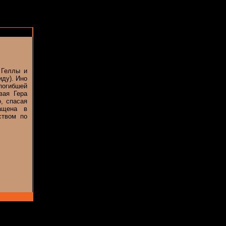
 Геллы и
иду). Ино
погибшей
вая Гера
, спасая
ащена в
ством по