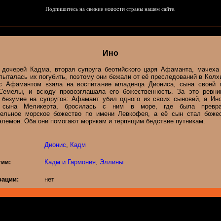
Подпишитесь на свежие
новости
страны нашем сайте.
Ино
 дочерей Кадма, вторая супруга беотийского царя Афаманта, мачеха
пыталась их погубить, поэтому они бежали от её преследований в Колх
с Афамантом взяла на воспитание младенца Диониса, сына своей 
Семелы, и всюду провозглашала его божественность. За это ревни
 безумие на супругов: Афамант убил одного из своих сыновей, а Ино
о сына Меликерта, бросилась с ним в море, где была превр
тельное морское божество по имени Левкофея, а её сын стал боже
алемон. Оба они помогают морякам и терпящим бедствие путникам.
Дионис
,
Кадм
гии:
Кадм и Гармония
,
Эллины
ации:
нет