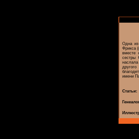
Одна из
Фрикса (
вместе 
сестры 
наслала
другог
благоде
имени П
Статьи:
Генеало
Иллюстр