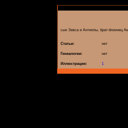
сын Зевса и Антиопы, брат-близнец А
Статьи:
нет
Генеалогии:
нет
Иллюстрации:
1