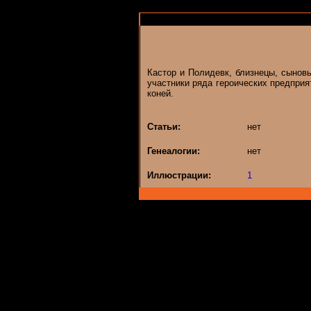
Кастор и Полидевк, близнецы, сынов
участники ряда героических предприят
коней.
Статьи:
нет
Генеалогии:
нет
Иллюстрации:
1