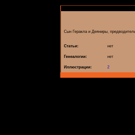
Cын Геракла и Деяниры, предводител
Статьи:
нет
Генеалогии:
нет
Иллюстрации:
2