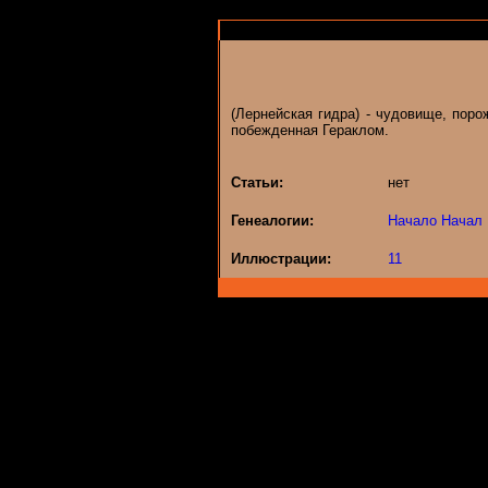
(Лернейская гидра) - чудовище, пор
побежденная Гераклом.
Статьи:
нет
Генеалогии:
Начало Начал
Иллюстрации:
11