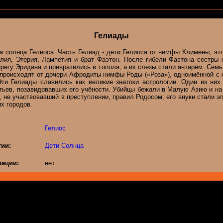
Гелиады
а солнца Гелиоса. Часть Гелиад - дети Гелиоса от нимфы Климены, эт
елия, Этерия, Лампетия и брат Фаэтон. После гибели Фаэтона сестры 
ерегу Эридана и превратились в тополя, а их слезы стали янтарём. Сем
 происходят от дочери Афродиты нимфы Роды («Роза»), одноимённой с 
Эти Гелиады славились как великие знатоки астрологии. Один из них 
тьев, позавидовавших его учёности. Убийцы бежали в Малую Азию и на
 не участвовавший в преступлении, правил Родосом; его внуки стали 
х городов.
Гелиос
гии:
Дети Солнца
ации:
нет