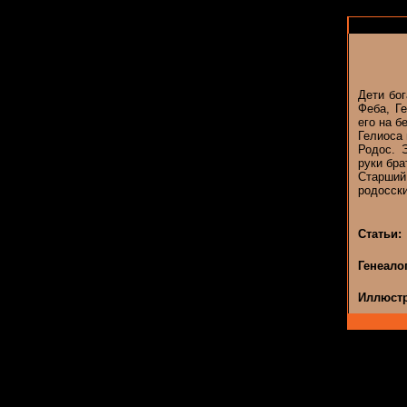
Дети бог
Феба, Г
его на б
Гелиоса
Родос. 
руки бра
Старший,
родосски
Статьи:
Генеало
Иллюстр