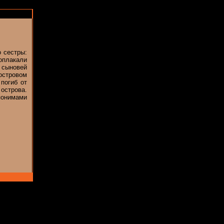
о сестры:
оплакали
ь сыновей
островом
погиб от
 острова.
эпонимами