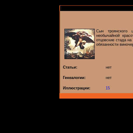
Сын троянского 
необычайной крас
отцовские стада на
обязанности виночер
Статьи:
нет
Генеалогии:
нет
Иллюстрации:
15